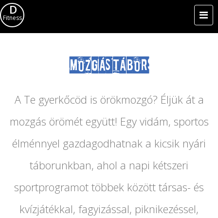
D
Fitness
MOZGÁS TÁBOR
A Te gyerkőcöd is örökmozgó? Éljük át a
mozgás örömét együtt! Egy vidám, sportos
élménnyel gazdagodhatnak a kicsik nyári
táborunkban, ahol a napi kétszeri
sportprogramot többek között társas- és
kvízjátékkal, fagyizással, piknikezéssel,